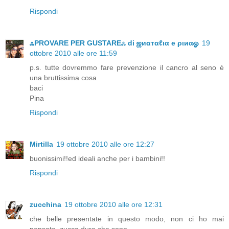
Rispondi
ஃPROVARE PER GUSTAREஃ di ஜиαтαℓια e ριиαஓ
19
ottobre 2010 alle ore 11:59
p.s. tutte dovremmo fare prevenzione il cancro al seno è
una bruttissima cosa
baci
Pina
Rispondi
Mirtilla
19 ottobre 2010 alle ore 12:27
buonissimi!!ed ideali anche per i bambini!!
Rispondi
zucchina
19 ottobre 2010 alle ore 12:31
che belle presentate in questo modo, non ci ho mai
pensato, zucca dura che sono...