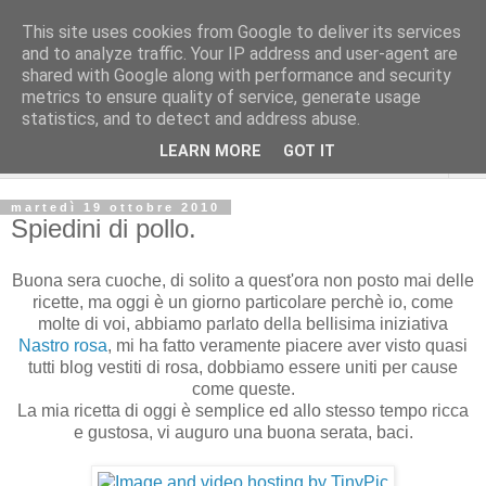
This site uses cookies from Google to deliver its services
and to analyze traffic. Your IP address and user-agent are
shared with Google along with performance and security
metrics to ensure quality of service, generate usage
statistics, and to detect and address abuse.
LEARN MORE
GOT IT
▼
martedì 19 ottobre 2010
Spiedini di pollo.
Buona sera cuoche, di solito a quest'ora non posto mai delle
ricette, ma oggi è un giorno particolare perchè io, come
molte di voi, abbiamo parlato della bellisima iniziativa
Nastro rosa
, mi ha fatto veramente piacere aver visto quasi
tutti blog vestiti di rosa, dobbiamo essere uniti per cause
come queste.
La mia ricetta di oggi è semplice ed allo stesso tempo ricca
e gustosa, vi auguro una buona serata, baci.