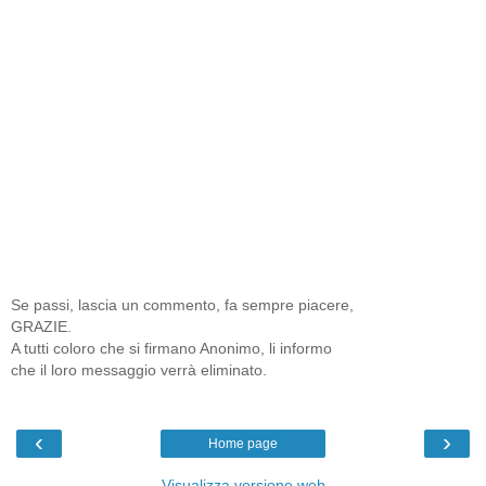
Se passi, lascia un commento, fa sempre piacere,
GRAZIE.
A tutti coloro che si firmano Anonimo, li informo
che il loro messaggio verrà eliminato.
‹
›
Home page
Visualizza versione web