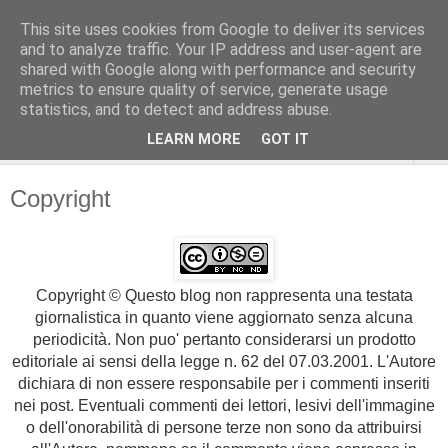
This site uses cookies from Google to deliver its services
and to analyze traffic. Your IP address and user-agent are
shared with Google along with performance and security
metrics to ensure quality of service, generate usage
statistics, and to detect and address abuse.
LEARN MORE
GOT IT
▼
Copyright
Copyright © Questo blog non rappresenta una testata
giornalistica in quanto viene aggiornato senza alcuna
periodicità. Non puo' pertanto considerarsi un prodotto
editoriale ai sensi della legge n. 62 del 07.03.2001. L'Autore
dichiara di non essere responsabile per i commenti inseriti
nei post. Eventuali commenti dei lettori, lesivi dell'immagine
o dell'onorabilità di persone terze non sono da attribuirsi