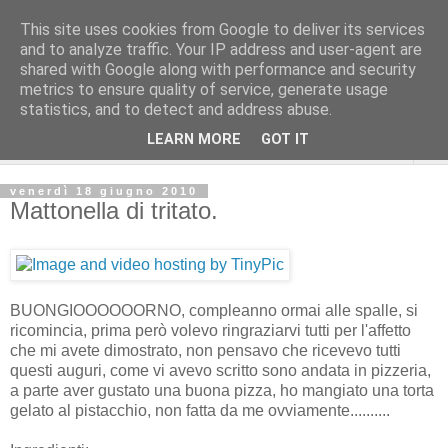
This site uses cookies from Google to deliver its services
and to analyze traffic. Your IP address and user-agent are
shared with Google along with performance and security
metrics to ensure quality of service, generate usage
statistics, and to detect and address abuse.
LEARN MORE
GOT IT
▼
venerdì 18 giugno 2010
Mattonella di tritato.
BUONGIOOOOOORNO, compleanno ormai alle spalle, si
ricomincia, prima però volevo ringraziarvi tutti per l'affetto
che mi avete dimostrato, non pensavo che ricevevo tutti
questi auguri, come vi avevo scritto sono andata in pizzeria,
a parte aver gustato una buona pizza, ho mangiato una torta
gelato al pistacchio, non fatta da me ovviamente..........