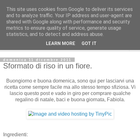
This site uses cookies from Google to deliver its services
and to analyze traffic. Your IP address and user-agent are
shared with Google along with performance and security
metrics to ensure quality of service, generate usage
statistics, and to detect and address abuse.
LEARN MORE
GOT IT
▼
domenica 11 dicembre 2011
Sformato di riso in un fiore.
Buongiorno e buona domenica, sono qui per lasciarvi una
ricetta come sempre facile ma allo stesso tempo sfiziosa. Vi
lascio questo post e vado in giro per comprare qualche
regalino di natale, baci e buona giornata, Fabiola.
Ingredienti: