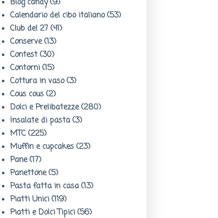
Blog candy
(9)
Calendario del cibo italiano
(53)
Club del 27
(41)
Conserve
(13)
Contest
(30)
Contorni
(15)
Cottura in vaso
(3)
Cous cous
(2)
Dolci e Prelibatezze
(280)
Insalate di pasta
(3)
MTC
(225)
Muffin e cupcakes
(23)
Pane
(17)
Panettone
(5)
Pasta fatta in casa
(13)
Piatti Unici
(119)
Piatti e Dolci Tipici
(56)