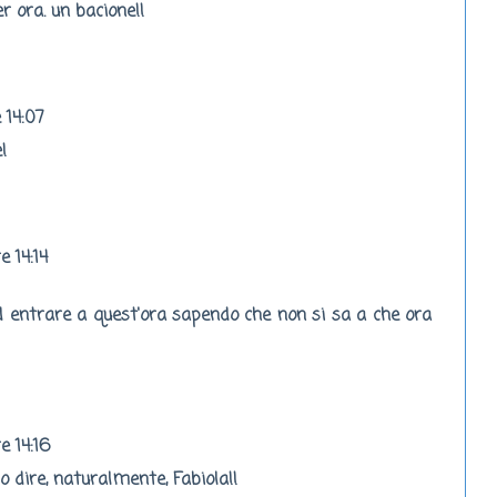
r ora. un bacione!!
 14:07
!
e 14:14
d entrare a quest'ora sapendo che non si sa a che ora
e 14:16
 dire, naturalmente, Fabiola!!