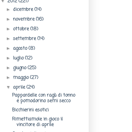
2012
(221)
▼
dicembre
(14)
►
novembre
(16)
►
ottobre
(18)
►
settembre
(14)
►
agosto
(8)
►
luglio
(12)
►
giugno
(25)
►
maggio
(27)
►
aprile
(24)
▼
Pappardelle con ragù di tonno
e pomodorino semi secco
Bicchierini esotici
Rimettiamole in gioco il
vincitore di aprile