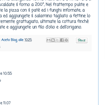
iscaldate il forno a 200°, Nel frattempo pulite e
ite la pizza con il patè ed i funghi infornate, a
 ed aggiungete il salamino tagliato a fettine lo
emente grattugiato, ultimate la cottura finchè
te e aggiungete un filo d'olio e dell'origano.
e Aceto Blog
alle
10:25
i
re 10:55
p
e 11:07