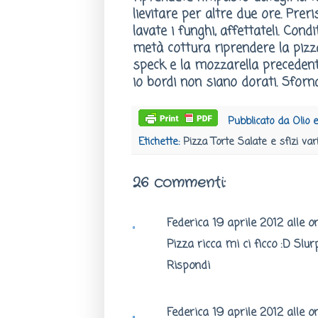
lievitare per altre due ore. Prer
lavate i funghi, affettateli. Cond
metà cottura riprendere la pizza
speck e la mozzarella precedent
io bordi non siano dorati. Sforna
Pubblicato da
Olio 
Etichette:
Pizza Torte Salate e sfizi var
26 commenti:
Federica
19 aprile 2012 alle o
Pizza ricca mi ci ficco :D Slur
Rispondi
Federica
19 aprile 2012 alle or