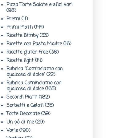
Pizza Torte Salate e sfizi vari
(98)
Premi
(11)
Primi Piatti
(144)
Ricette Bimby
(33)
Ricette con Pasta Madre
(16)
Ricette gluten free
(38)
Ricette light
(14)
Rubrica "Cominciamo con
qualcosa di dolce"
(22)
Rubrica Cominciamo con
qualcosa di dolce
(165)
Secondi Piatti
(182)
Sorbetti e Gelati
(35)
Torte Decorate
(39)
Un pò di me
(29)
Varie
(190)