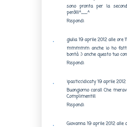
sono pronta per la second
però!!!^__^
Rispondi
giulia
19 aprile 2012 alle ore 1
mmmmm anche io ho fatto l
bontà :) anche questo tuo con
Rispondi
ipasticcidicaty
19 aprile 2012 
Buongiorno cara!! Che meravig
Complimenti!!
Rispondi
Giovanna
19 aprile 2012 alle o