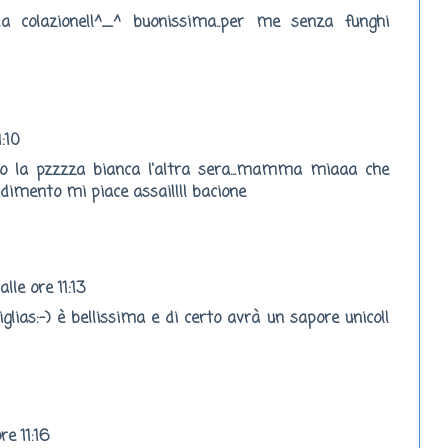
a colazione!!^_^ buonissima..per me senza funghi
1:10
a pzzzza bianca l'altra sera...mamma miaaa che
dimento mi piace assai!!!! bacione
alle ore 11:13
lias:-) è bellissima e di certo avrà un sapore unico!!
re 11:16