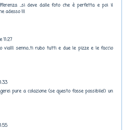
fferenza ...si deve dalle foto che è perfetta e poi il
ne adesso !!!
e 11:27
via!!! senno...ti rubo tutti e due le pizze e le faccio
1:33
erei pure a colazione (se questo fosse possibile!) un
1:55