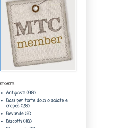
ETICHETTE
Antipasti
(98)
Basi per torte dolci o salate e
crepes
(28)
Bevande
(8)
Biscotti
(48)