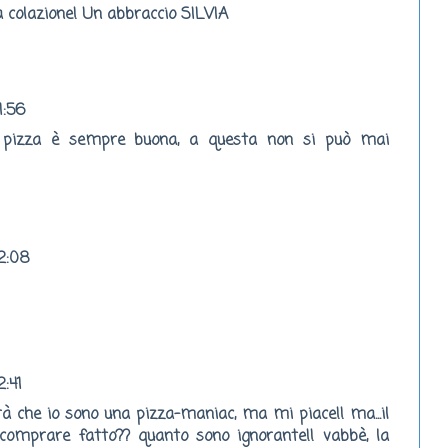
a colazione! Un abbraccio SILVIA
1:56
 pizza è sempre buona, a questa non si può mai
12:08
2:41
à che io sono una pizza-maniac, ma mi piace!! ma...il
comprare fatto?? quanto sono ignorante!! vabbè, la