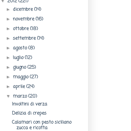
2012
(221)
▼
dicembre
(14)
►
novembre
(16)
►
ottobre
(18)
►
settembre
(14)
►
agosto
(8)
►
luglio
(12)
►
giugno
(25)
►
maggio
(27)
►
aprile
(24)
►
marzo
(20)
▼
Involtini di verza
Delizia di crepes
Calamari con pesto siciliano
zucca e ricotta