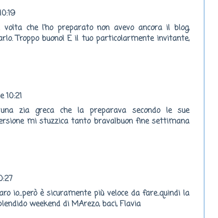
10:19
a volta che l'ho preparato non avevo ancora il blog,
rlo. Troppo buono! E il tuo particolarmente invitante,
e 10:21
una zia greca che la preparava secondo le sue
versione mi stuzzica tanto brava!buon fine settimana
0:27
ro io...però è sicuramente più veloce da fare..quindi la
plendido weekend di MArezo, baci, Flavia