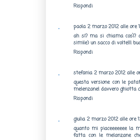
Rispondi
paola
2 marzo 2012 alle ore 1
ah si? ma si chiama così? a
simile) un sacco di volte!!! b
Rispondi
stefania
2 marzo 2012 alle or
questa versione con le pata
melenzane! davvero ghiotta q
Rispondi
giulia
2 marzo 2012 alle ore 1
quanto mi piaceeeeeee la m
fatta con le melanzane ch