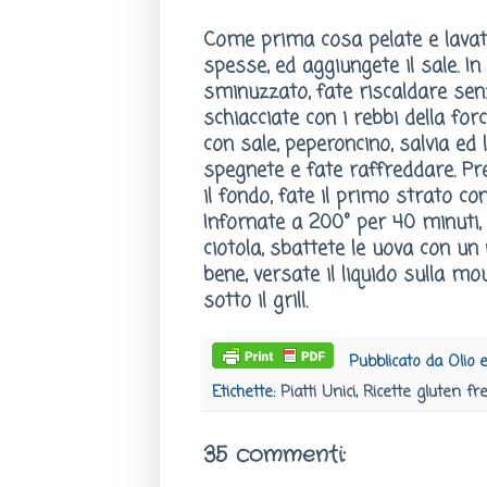
Come prima cosa pelate e lavate 
spesse, ed aggiungete il sale. I
sminuzzato, fate riscaldare senza
schiacciate con i rebbi della fo
con sale, peperoncino, salvia ed 
spegnete e fate raffreddare. Pre
il fondo, fate il primo strato con
Infornate a 200° per 40 minuti,
ciotola, sbattete le uova con un 
bene, versate il liquido sulla m
sotto il grill.
Pubblicato da
Olio 
Etichette:
Piatti Unici
,
Ricette gluten fr
35 commenti: