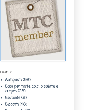
ETICHETTE
Antipasti
(98)
Basi per torte dolci o salate e
crepes
(28)
Bevande
(8)
Biscotti
(48)