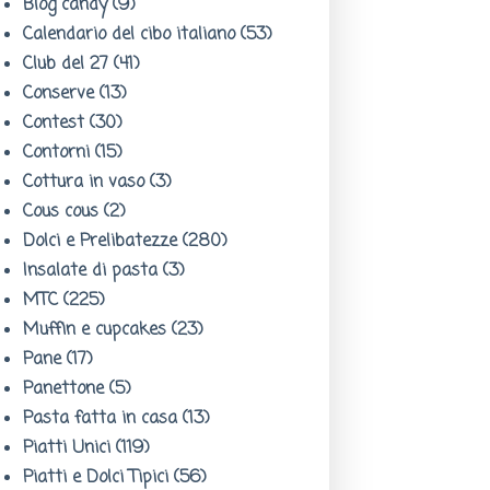
Blog candy
(9)
Calendario del cibo italiano
(53)
Club del 27
(41)
Conserve
(13)
Contest
(30)
Contorni
(15)
Cottura in vaso
(3)
Cous cous
(2)
Dolci e Prelibatezze
(280)
Insalate di pasta
(3)
MTC
(225)
Muffin e cupcakes
(23)
Pane
(17)
Panettone
(5)
Pasta fatta in casa
(13)
Piatti Unici
(119)
Piatti e Dolci Tipici
(56)