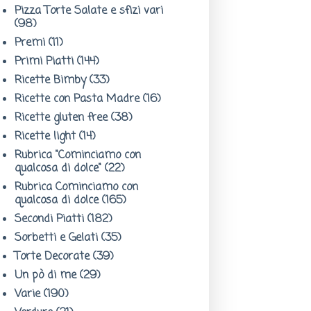
Pizza Torte Salate e sfizi vari
(98)
Premi
(11)
Primi Piatti
(144)
Ricette Bimby
(33)
Ricette con Pasta Madre
(16)
Ricette gluten free
(38)
Ricette light
(14)
Rubrica "Cominciamo con
qualcosa di dolce"
(22)
Rubrica Cominciamo con
qualcosa di dolce
(165)
Secondi Piatti
(182)
Sorbetti e Gelati
(35)
Torte Decorate
(39)
Un pò di me
(29)
Varie
(190)