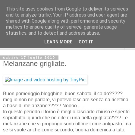
This site uses cookies from Google to deliver its services
and to analyze traffic. Your IP address and user-agent are
shared with Google along with performance and security
metrics to ensure quality of service, generate usage
statistics, and to detect and address abuse.
LEARN MORE
GOT IT
▼
sabato 17 luglio 2010
Melanzane grigliate.
Buon pomeriggio blogghine, buon sabato, il caldo?????
meglio non ne parlare, vi potevo lasciare senza na ricettina
a base di melanzane????? Noooo......
In questo periodo il forno è meglio lasciarlo chiuso e spento
soprattutto, quindi che ne dite di una bella grigliata???? Le
melanzane che vi propongo sono ottime come antipasto, ma
se si vuole anche come secondo, buona domenica a tutti.