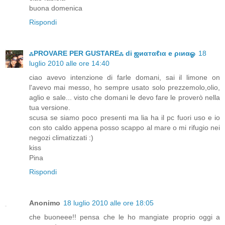
buona domenica
Rispondi
ஃPROVARE PER GUSTAREஃ di ஜиαтαℓια e ριиαஓ
18
luglio 2010 alle ore 14:40
ciao avevo intenzione di farle domani, sai il limone on
l'avevo mai messo, ho sempre usato solo prezzemolo,olio,
aglio e sale... visto che domani le devo fare le proverò nella
tua versione.
scusa se siamo poco presenti ma lia ha il pc fuori uso e io
con sto caldo appena posso scappo al mare o mi rifugio nei
negozi climatizzati :)
kiss
Pina
Rispondi
Anonimo
18 luglio 2010 alle ore 18:05
che buoneee!! pensa che le ho mangiate proprio oggi a