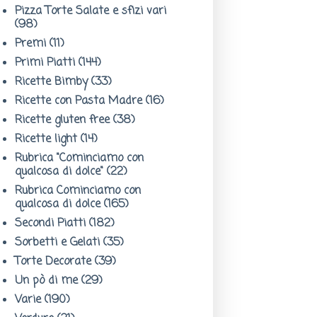
Pizza Torte Salate e sfizi vari
(98)
Premi
(11)
Primi Piatti
(144)
Ricette Bimby
(33)
Ricette con Pasta Madre
(16)
Ricette gluten free
(38)
Ricette light
(14)
Rubrica "Cominciamo con
qualcosa di dolce"
(22)
Rubrica Cominciamo con
qualcosa di dolce
(165)
Secondi Piatti
(182)
Sorbetti e Gelati
(35)
Torte Decorate
(39)
Un pò di me
(29)
Varie
(190)