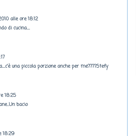
2010 alle ore 18:12
 di cucina.....
:17
....c'è una piccola porzione anche per me????Stefy
re 18:25
ne...Un bacio
e 18:29