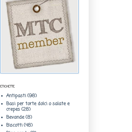
ETICHETTE
Antipasti
(98)
Basi per torte dolci o salate e
crepes
(28)
Bevande
(8)
Biscotti
(48)