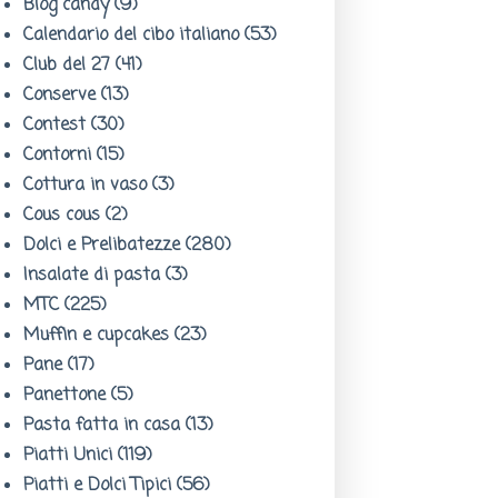
Blog candy
(9)
Calendario del cibo italiano
(53)
Club del 27
(41)
Conserve
(13)
Contest
(30)
Contorni
(15)
Cottura in vaso
(3)
Cous cous
(2)
Dolci e Prelibatezze
(280)
Insalate di pasta
(3)
MTC
(225)
Muffin e cupcakes
(23)
Pane
(17)
Panettone
(5)
Pasta fatta in casa
(13)
Piatti Unici
(119)
Piatti e Dolci Tipici
(56)