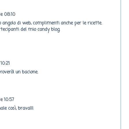
re 08:10
o angolo di web, complimenti anche per le ricette.
artecipanti del mio candy blog.
 10:21
roverò! un bacione.
re 10:57
le così, brava!!!