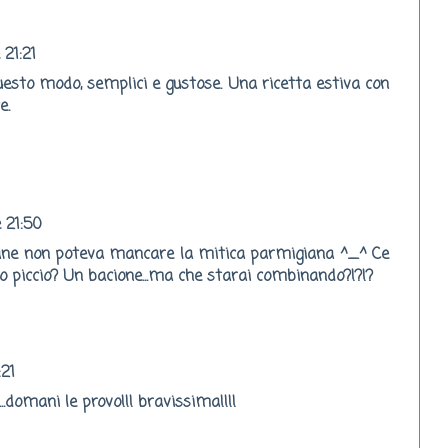
 21:21
esto modo, semplici e gustose. Una ricetta estiva con
e.
e 21:50
zane non poteva mancare la mitica parmigiana ^_^ Ce
io piccio? Un bacione...ma che starai combinando?!?!?
:21
..domani le provo!!! bravissima!!!!