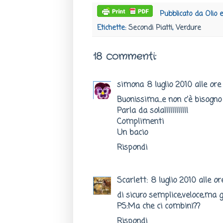
Pubblicato da
Olio 
Etichette:
Secondi Piatti
,
Verdure
18 commenti:
simona
8 luglio 2010 alle ore
Buonissima...e non c'è bisogno di
Parla da sola!!!!!!!!!!!!
Complimenti
Un bacio
Rispondi
Scarlett:
8 luglio 2010 alle or
di sicuro semplice,veloce,ma 
PS:Ma che ci combini??
Rispondi