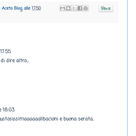
e Aceto Blog
alle
17:50
 17:55
 dire altro....
e 18:03
gustosissimaaaaaa!!bacioni e buona serata..