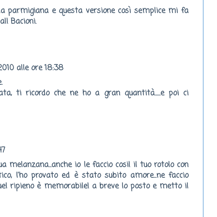
a parmigiana e questa versione così semplice mi fa
a!! Bacioni.
 2010 alle ore 18:38
.
ta, ti ricordo che ne ho a gran quantità......e poi ci
47
a melanzana...anche io le faccio cosi! il tuo rotolo con
ico, l'ho provato ed è stato subito amore...ne faccio
uel ripieno è memorabile! a breve lo posto e metto il