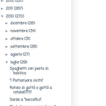
2012
(221)
►
2011
(267)
►
2010
(270)
▼
dicembre
(28)
►
novembre
(34)
►
ottobre
(31)
►
settembre
(26)
►
agosto
(27)
►
luglio
(29)
▼
Spaghetti con pesto di
basilico.
"I Pumaruora sicchi"
Rotolo di gattò o gattò a
rotolo!!????
Sarde a "beccafico".