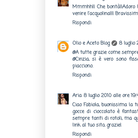
Mmmhh!! Che bontà!!Adoro l
venire l'acquolina!!! Bravissim
Rispondi
Olio e Aceto Blog
8 luglio
@A tutte grazie come sempre
@Cinzia, si è vero sono fissa
piacciono.
Rispondi
Aria
8 luglio 2010 alle ore 19:
Ciao Fabiola, buonissima la tu
gocce di cioccolato è fantast
sempre tanti di rotoli, ma q
link al tuo sito, grazie!
Rispondi