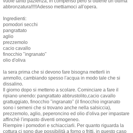
vuole tanto pazienza, in compenso però si ottiene un ottima
abbronzatura!!!!!Adesso mettiamoci all'opera.
Ingredienti:
pomodori secchi
pangrattato
aglio
prezzemolo
cacio cavallo
finocchio "ingranato"
olio d'oliva
la sera prima che si devono fare bisogna metterli in
ammollo, cambiando spesso l'acqua in modo tale che si
dissalino.
Il giorno dopo si metteno a scolare. Cominciare a fare il
ripiano unendo: pangrattato abbrustolito,cacio cavallo
grattuggiato, finocchio "ingranato" (il finocchio ingranato
sono i semeni che si trovano anche nella salsiccia),
prezzemolo, aglio, peperoncino ed olio d'oliva per impastare
affinchè l'impasto diventi omogeneo.
Riempire i pomodori e schiacciarli. Per quanto riguarda la
cottura ci sono due possibilità a forno o fritti, in questo caso