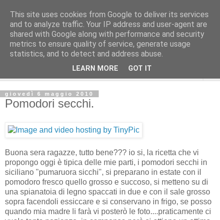
This site uses cookies from Google to deliver its services
and to analyze traffic. Your IP address and user-agent are
shared with Google along with performance and security
metrics to ensure quality of service, generate usage
statistics, and to detect and address abuse.
LEARN MORE
GOT IT
▼
giovedì 6 maggio 2010
Pomodori secchi.
Buona sera ragazze, tutto bene??? io si, la ricetta che vi
propongo oggi è tipica delle mie parti, i pomodori secchi in
siciliano "pumaruora sicchi", si preparano in estate con il
pomodoro fresco quello grosso e succoso, si metteno su di
una spianatoia di legno spaccati in due e con il sale grosso
sopra facendoli essiccare e si conservano in frigo, se posso
quando mia madre li farà vi posterò le foto....praticamente ci