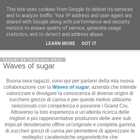
This site uses cookies from Google to deliver its services
and to analyze traffic. Your IP address and user-agent are
shared with Google along with performance and security
metrics to ensure quality of service, generate usage
statistics, and to detect and address abuse.
LEARN MORE
GOT IT
▼
lunedì 28 febbraio 2011
Waves of sugar
Buona sera ragazzi, sono qui per parlarvi della mia nuova
collaborazione con la
Waves of sugar
, azienda che intende
valorizzare e divulgare la conoscenza di diverse origini di
zucchero grezzo di canna e per questo motivo abbiamo
selezionato con competenza e passione i Grand Cru.
Attraverso la loro esperienza e un'attenta ricerca delle
migliori e più rappresentative produzioni delle aree sub
tropicali desideriamo offrire un'originale e completa gamma
di zuccheri grezzi di canna per permettere di apprezzare le
molteplici caratteristiche organolettiche che