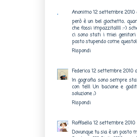
Anonimo
12 settembre 2010 a
però è un bel giochetto.. qua
che fossi impazzita!!!! :-) sche
ci sono stati i miei genito
posto stupendo come questo!
Rispondi
Federica
12 settembre 2010 a
In gografia sono sempre sta
con te!!! Un bacione e godit
soluzione ;)
Rispondi
Raffaella
12 settembre 2010 a
Dovunque tu sia è un posto me