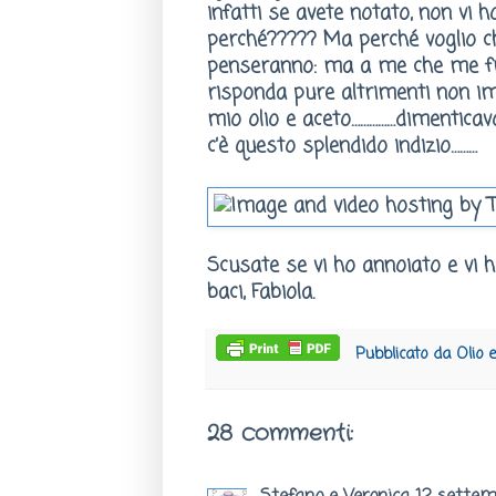
infatti se avete notato, non vi h
perché????? Ma perché voglio che
penseranno: ma a me che me fr
risponda pure altrimenti non im
mio olio e aceto……………dimentica
c’è questo splendido indizio………
Scusate se vi ho annoiato e vi 
baci, Fabiola.
Pubblicato da
Olio 
28 commenti: