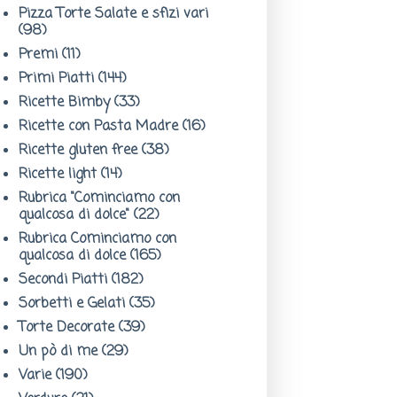
Pizza Torte Salate e sfizi vari
(98)
Premi
(11)
Primi Piatti
(144)
Ricette Bimby
(33)
Ricette con Pasta Madre
(16)
Ricette gluten free
(38)
Ricette light
(14)
Rubrica "Cominciamo con
qualcosa di dolce"
(22)
Rubrica Cominciamo con
qualcosa di dolce
(165)
Secondi Piatti
(182)
Sorbetti e Gelati
(35)
Torte Decorate
(39)
Un pò di me
(29)
Varie
(190)