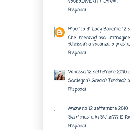
vabbò:DIVERTITI CARA!!!
Rispondi
Hiperica di Lady Boheme
12 
Che meravigliosa immagine,
felicissima vacanza, a presto,
Rispondi
Vanessa
12 settembre 2010 al
Sardegna?...Grecia?...Turchia?..
Rispondi
Anonimo
12 settembre 2010 a
Sei rimasta in Sicilia??? E' fav
Rispondi