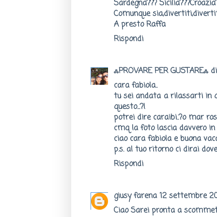
Sardegna??? Sicilia???Croazia?
Comunque sia,divertiti,divertiti.....
A presto Raffa
Rispondi
ஃPROVARE PER GUSTAREஃ di 
cara fabiola..
tu sei andata a rilassarti in q
questo...?!
potrei dire caraibi..?o mar ros
cmq la foto lascia davvero in 
ciao cara fabiola e buona vaca
p.s. al tuo ritorno ci dirai dov
Rispondi
giusy farena
12 settembre 201
Ciao Sarei pronta a scommett