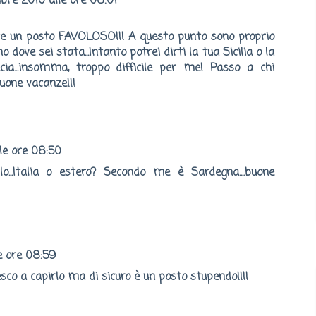
bre 2010 alle ore 08:01
nte un posto FAVOLOSO!!! A questo punto sono proprio
o dove sei stata...Intanto potrei dirti la tua Sicilia o la
a...insomma, troppo difficile per me! Passo a chi
Buone vacanze!!!
le ore 08:50
lo...Italia o estero? Secondo me è Sardegna....buone
e ore 08:59
sco a capirlo ma di sicuro è un posto stupendo!!!!