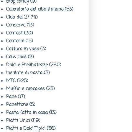
Blog candy
(9)
Calendario del cibo italiano
(53)
Club del 27
(41)
Conserve
(13)
Contest
(30)
Contorni
(15)
Cottura in vaso
(3)
Cous cous
(2)
Dolci e Prelibatezze
(280)
Insalate di pasta
(3)
MTC
(225)
Muffin e cupcakes
(23)
Pane
(17)
Panettone
(5)
Pasta fatta in casa
(13)
Piatti Unici
(119)
Piatti e Dolci Tipici
(56)