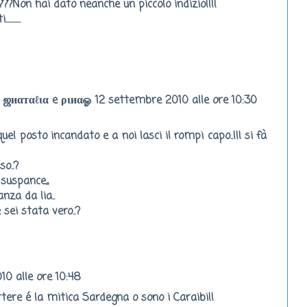
??Non hai dato neanche un piccolo indizio!!!!
......
ஜиαтαℓια e ριиαஓ
12 settembre 2010 alle ore 10:30
uel posto incandato e a noi lasci il rompi capo..!!! si fà
so..?
suspance,,
nza da lia..
e sei stata vero..?
0 alle ore 10:48
ere é la mitica Sardegna o sono i Caraibi!!