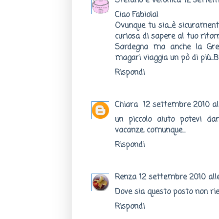
Stefano e Veronica
12 settem
Ciao Fabiola!
Ovunque tu sia...è sicurame
curiosa di sapere al tuo ritorn
Sardegna ma anche la Greci
magari viaggia un pò di più...
Rispondi
Chiara
12 settembre 2010 al
un piccolo aiuto potevi dar
vacanze, comunque...
Rispondi
Renza
12 settembre 2010 all
Dove sia questo posto non rie
Rispondi