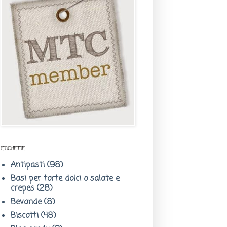
ETICHETTE
Antipasti
(98)
Basi per torte dolci o salate e
crepes
(28)
Bevande
(8)
Biscotti
(48)