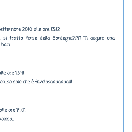
settembre 2010 alle ore 13:12
 si tratta forse della Sardegna?!?!? Ti auguro una
 baci
le ore 13:41
.boh...so solo che è favolosaaaaaaa!!!
lle ore 14:01
olosa...