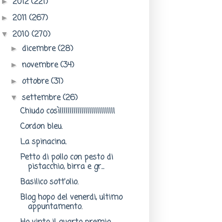
2012
(221)
►
2011
(267)
►
2010
(270)
▼
dicembre
(28)
►
novembre
(34)
►
ottobre
(31)
►
settembre
(26)
▼
Chiudo così!!!!!!!!!!!!!!!!!!!!!!!!!!!!
Cordon bleu.
La spinacina.
Petto di pollo con pesto di
pistacchio, birra e gr...
Basilico sott'olio.
Blog hopo del venerdi, ultimo
appuntamento.