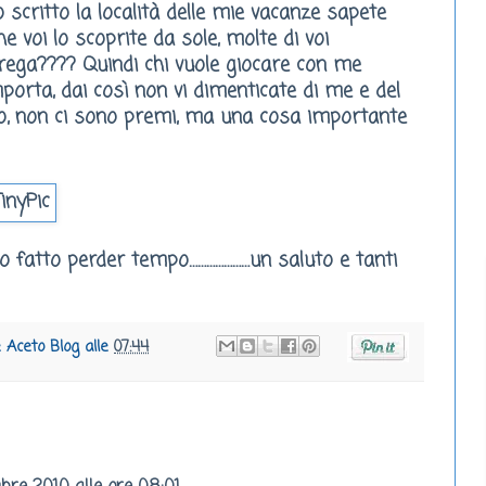
o scritto la località delle mie vacanze sapete
 voi lo scoprite da sole, molte di voi
ega???? Quindi chi vuole giocare con me
porta, dai così non vi dimenticate di me e del
vo, non ci sono premi, ma una cosa importante
ho fatto perder tempo…………………un saluto e tanti
e Aceto Blog
alle
07:44