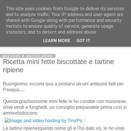
This site uses cookies from Google to deliver its services
and to analyze traffic. Your IP address and user-agent are
shared with Google along with performance and security
metrics to ensure quality of service, generate usage
statistics, and to detect and address abuse.
LEARN MORE
GOT IT
▼
giovedì 8 aprile 2010
Ricetta mini fette biscottate e tartine
ripiene
Buongiorno, eccomi qua a postarvi alcuni antipasti fatti per
Pasqua.....
Questa graziosissime mini fette le ho condite con maionese,
olive verdi e funghetti, un consiglio preparatele prima così si
ammorbidiscono.
Le tartine ripiene(questo nome gli e l'ho dato io), le ho viste