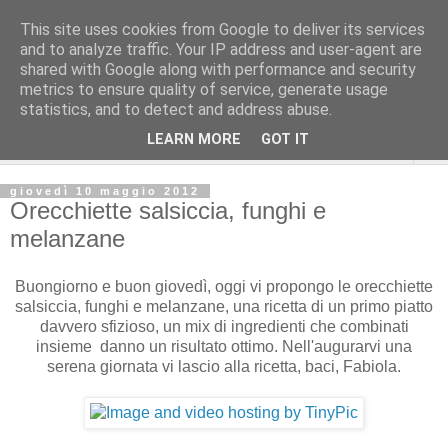
This site uses cookies from Google to deliver its services
and to analyze traffic. Your IP address and user-agent are
shared with Google along with performance and security
metrics to ensure quality of service, generate usage
statistics, and to detect and address abuse.
LEARN MORE
GOT IT
▼
giovedì 10 maggio 2012
Orecchiette salsiccia, funghi e
melanzane
Buongiorno e buon giovedì, oggi vi propongo le orecchiette
salsiccia, funghi e melanzane, una ricetta di un primo piatto
davvero sfizioso, un mix di ingredienti che combinati
insieme danno un risultato ottimo. Nell'augurarvi una
serena giornata vi lascio alla ricetta, baci, Fabiola.