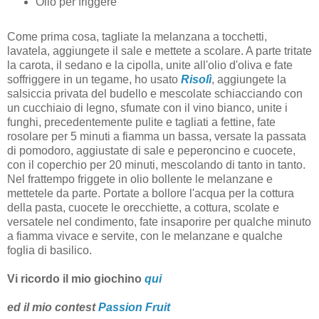
Olio per friggere
Come prima cosa, tagliate la melanzana a tocchetti,
lavatela, aggiungete il sale e mettete a scolare. A parte tritate
la carota, il sedano e la cipolla, unite all'olio d'oliva e fate
soffriggere in un tegame, ho usato
Risolì
, aggiungete la
salsiccia privata del budello e mescolate schiacciando con
un cucchiaio di legno, sfumate con il vino bianco, unite i
funghi, precedentemente pulite e tagliati a fettine, fate
rosolare per 5 minuti a fiamma un bassa, versate la passata
di pomodoro, aggiustate di sale e peperoncino e cuocete,
con il coperchio per 20 minuti, mescolando di tanto in tanto.
Nel frattempo friggete in olio bollente le melanzane e
mettetele da parte. Portate a bollore l'acqua per la cottura
della pasta, cuocete le orecchiette, a cottura, scolate e
versatele nel condimento, fate insaporire per qualche minuto
a fiamma vivace e servite, con le melanzane e qualche
foglia di basilico.
Vi ricordo il mio giochino
qui
ed il mio contest
Passion Fruit