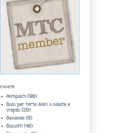
ETICHETTE
Antipasti
(98)
Basi per torte dolci o salate e
crepes
(28)
Bevande
(8)
Biscotti
(48)