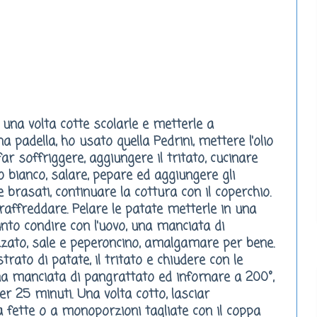
, una volta cotte scolarle e metterle a
na padella, ho usato quella
Pedrini
,
mettere l'olio
 far soffriggere, aggiungere il tritato, cucinare
o bianco, salare, pepare ed aggiungere gli
e brasati
, continuare la cottura con il coperchio.
 raffreddare. Pelare le patate metterle in una
punto condire con l'uovo, una manciata di
ato, sale e peperoncino, amalgamare per bene.
rato di patate, il tritato e chiudere con le
a manciata di pangrattato ed infornare a 200°,
er 25 minuti. Una volta cotto, lasciar
 a fette o a monoporzioni tagliate con il coppa