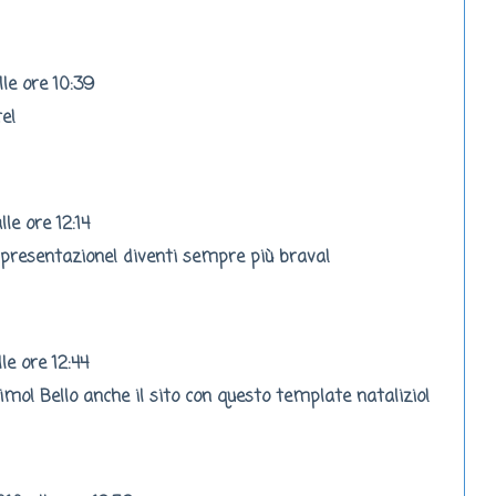
le ore 10:39
e!
le ore 12:14
 presentazione! diventi sempre più brava!
e ore 12:44
mo! Bello anche il sito con questo template natalizio!