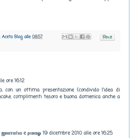
e Aceto Blog
alle
08:57
le ore 16:12
, con un ottima presentazione (condivido l'idea di
mcake. complimenti tesoro e buona domenica anche a
ஜиαтαℓια e ριиαஓ
19 dicembre 2010 alle ore 16:25