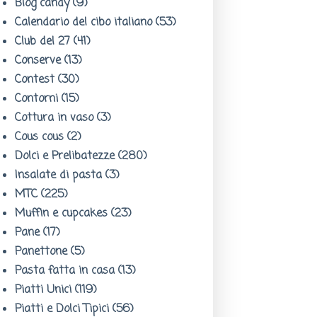
Blog candy
(9)
Calendario del cibo italiano
(53)
Club del 27
(41)
Conserve
(13)
Contest
(30)
Contorni
(15)
Cottura in vaso
(3)
Cous cous
(2)
Dolci e Prelibatezze
(280)
Insalate di pasta
(3)
MTC
(225)
Muffin e cupcakes
(23)
Pane
(17)
Panettone
(5)
Pasta fatta in casa
(13)
Piatti Unici
(119)
Piatti e Dolci Tipici
(56)