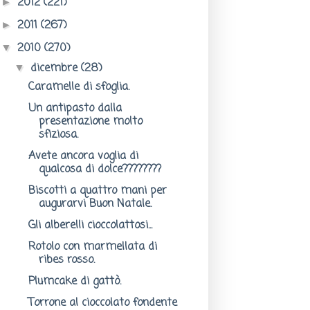
2012
(221)
►
2011
(267)
►
2010
(270)
▼
dicembre
(28)
▼
Caramelle di sfoglia.
Un antipasto dalla
presentazione molto
sfiziosa.
Avete ancora voglia di
qualcosa di dolce????????
Biscotti a quattro mani per
augurarvi Buon Natale.
Gli alberelli cioccolattosi...
Rotolo con marmellata di
ribes rosso.
Plumcake di gattò.
Torrone al cioccolato fondente