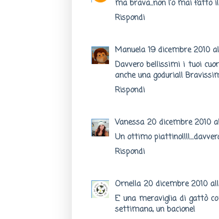
ma brava...non l'o mai fatto i
Rispondi
Manuela
19 dicembre 2010 al
Davvero bellissimi i tuoi cuo
anche una goduria!! Bravissim
Rispondi
Vanessa
20 dicembre 2010 al
Un ottimo piattino!!!!....davve
Rispondi
Ornella
20 dicembre 2010 all
E' una meraviglia di gattò co
settimana, un bacione!