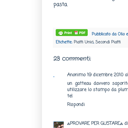
pasta.
Pubblicato da
Olio 
Etichette:
Piatti Unici
,
Secondi Piatti
23 commenti:
Anonimo
19 dicembre 2010 al
un gatteau davvero saporito
utilizzare lo stampo da plu
te!
Rispondi
ஃPROVARE PER GUSTAREஃ di 