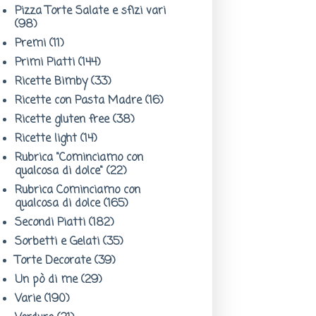
Pizza Torte Salate e sfizi vari
(98)
Premi
(11)
Primi Piatti
(144)
Ricette Bimby
(33)
Ricette con Pasta Madre
(16)
Ricette gluten free
(38)
Ricette light
(14)
Rubrica "Cominciamo con
qualcosa di dolce"
(22)
Rubrica Cominciamo con
qualcosa di dolce
(165)
Secondi Piatti
(182)
Sorbetti e Gelati
(35)
Torte Decorate
(39)
Un pò di me
(29)
Varie
(190)