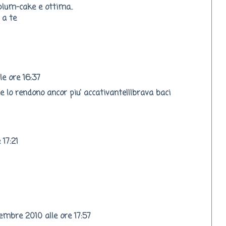
plum-cake e ottima..
 a te
le ore 16:37
 lo rendono ancor piu' accativante!!!brava baci
 17:21
cembre 2010 alle ore 17:57