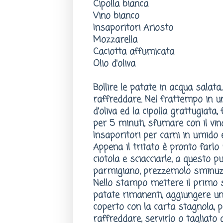
Cipolla bianca
Vino bianco
Insaporitori Ariosto
Mozzarella
Caciotta affumicata
Olio d'oliva
Bollire le patate in acqua salata
raffreddare. Nel frattempo in u
d'oliva ed la cipolla grattugiata,
per 5 minuti, sfumare con il vin
Insaporitori per carni in umido 
Appena il tritato è pronto farlo
ciotola e sciacciarle, a questo 
parmigiano, prezzemolo sminuzz
Nello stampo mettere il primo st
patate rimanenti, aggiungere un
coperto con la carta stagnola, p
raffreddare, servirlo o tagliato