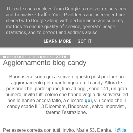
This site uses cookies from Google to deliver its services
and to analyze traffic. Your IP address and user-agent are
shared with Google along with performance and security
metrics to ensure quality of service, generate usage
statistics, and to detect and address abuse.
LEARN MORE
GOT IT
▼
mercoledì 1 dicembre 2010
Aggiornamento blog candy
Buonasera, sono qui a scrivere questo post per fare un
aggiornamento per quanto riguarda il candy. Allora le
persone che partecipano, fino ad oggi, sono 141, un gran
numero, invito tutti coloro che hanno voglia di iscriversi, ed
non lo hanno ancora fatto, a cliccare
qui
, vi ricordo che il
candy scade il 13 Dicembre, l'indomani, salvo imprevisti,
faremo l'estrazione.
Per essere corretta con tutti, invito, Maria 53, Danita,
K@tia
,