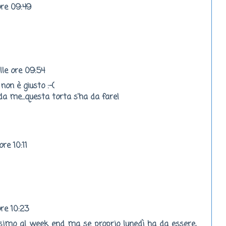
ore 09:49
le ore 09:54
non è giusto :-(
da me...questa torta s'ha da fare!
re 10:11
re 10:23
ssimo al week end ma se proprio lunedì ha da essere,