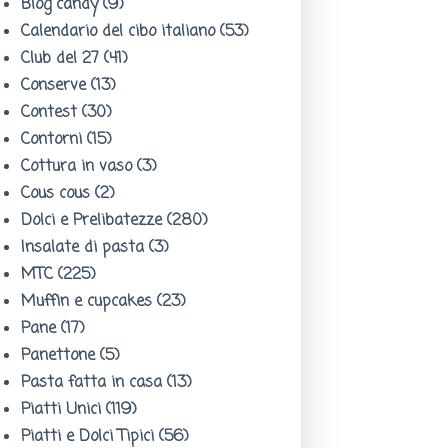
Blog candy
(9)
Calendario del cibo italiano
(53)
Club del 27
(41)
Conserve
(13)
Contest
(30)
Contorni
(15)
Cottura in vaso
(3)
Cous cous
(2)
Dolci e Prelibatezze
(280)
Insalate di pasta
(3)
MTC
(225)
Muffin e cupcakes
(23)
Pane
(17)
Panettone
(5)
Pasta fatta in casa
(13)
Piatti Unici
(119)
Piatti e Dolci Tipici
(56)