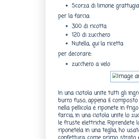
Scorza di limone grattugi
per la farcia:
300 di ricotta
120 di zucchero
Nutella,
qui
la ricetta
per decorare:
zucchero a velo
In una ciotola unite tutti gli in
burro fuso, appena il composto
nella pellicola e riponete in fri
farcia, in una ciotola unite lo z
le fruste elettriche. Riprendete 
riponetela in una teglia, ho usa
confettura, come primo strato e 