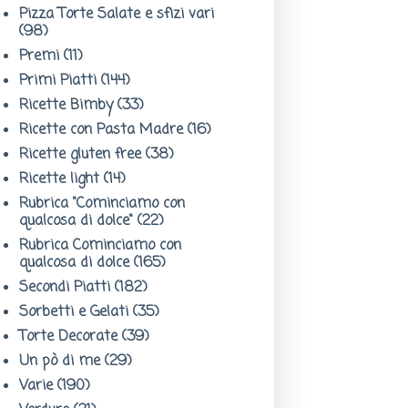
Pizza Torte Salate e sfizi vari
(98)
Premi
(11)
Primi Piatti
(144)
Ricette Bimby
(33)
Ricette con Pasta Madre
(16)
Ricette gluten free
(38)
Ricette light
(14)
Rubrica "Cominciamo con
qualcosa di dolce"
(22)
Rubrica Cominciamo con
qualcosa di dolce
(165)
Secondi Piatti
(182)
Sorbetti e Gelati
(35)
Torte Decorate
(39)
Un pò di me
(29)
Varie
(190)