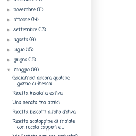
dicembre
(11)
novembre
(11)
►
ottobre
(14)
►
settembre
(13)
►
agosto
(9)
►
luglio
(15)
►
giugno
(15)
►
maggio
(19)
▼
Godiamoci ancora qualche
giorno di fresco!
Ricetta insalata estiva
Una serata tra amici
Ricetta biscotti all'olio d'oliva
Ricetta scaloppine di maiale
con rucola capperi e ...