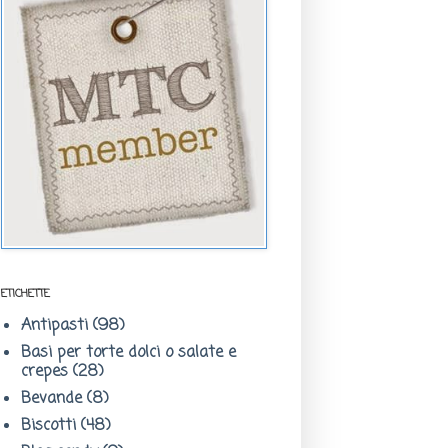
ETICHETTE
Antipasti
(98)
Basi per torte dolci o salate e
crepes
(28)
Bevande
(8)
Biscotti
(48)