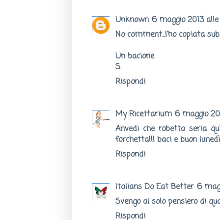
Unknown
6 maggio 2013 alle 
No comment...l'ho copiata sub
Un bacione
S.
Rispondi
My Ricettarium
6 maggio 201
Anvedi che robetta seria qui
forchetta!!! baci e buon lunedì
Rispondi
Italians Do Eat Better
6 magg
Svengo al solo pensiero di qua
Rispondi