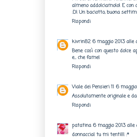
almeno addolciamolo! E con 
:D! Un baciotto, buona setti
Rispondi
kivrin82
6 maggio 2013 alle o
Bene così con questo dolce a
e... che fame!
Rispondi
Viale dei Pensieri 11
6 maggio 
Assolutamente originale e da 
Rispondi
patatina
6 maggio 2013 alle o
donnaccia! tu mi tenti!!! :*