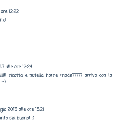
ore 12:22
ito!
3 alle ore 12:24
!!!!! ricotta e nutella home made????? arrivo con la
 :-)
io 2013 alle ore 15:21
nto sia buona! :)