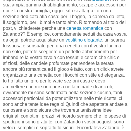
sua ampia gamma di abbigliamento, scarpe e accessori per
noi e la nostra famiglia, oggi il sito si allarga con una
sezione dedicata alla casa: per il bagno, la camera da letto,
il soggiorno, per i bimbi e tanto altro. Ritornando al titolo del
post, vi chiederete perché una
cenetta romantica
con
Zalando?? È semplice, comodamente seduti da casa vostra
da oggi, potrete acquistare un
vestitino elegante
, un scarpa
lussuosa e sensuale per una cenetta con il vostro lui, ma
non solo, potrete scegliere un perfetto abbinamento per
imbandire la vostra tavola con tessuti e ceramiche chic e
sfiziosi, delle candele profumate per rendere la serata
ancora più romantica ed il gioco è fatto, con un click avrete
organizzato una cenetta con i fiocchi con stile ed eleganza.
Io ho fatto un giro per le varie sezioni casa e devo
ammettere che mi sono persa nella miriade di articoli,
ovviamente mi sono soffermata nella sezione cucina, tanti
accessori particolari da poter utilizzare nelle mie ricette, ci
sono anche tante idee regalo! Quindi che aspettate andate a
curiosare e sono sicura che troverete tantissime idee
originali con ottimi prezzi, vi ricordo sempre che le spese di
spedizioni sono gratuite, con Zalando i vostri acquisti sono
veloci, semplici e soprattutto sicuri. Ricordatevi Zalando è