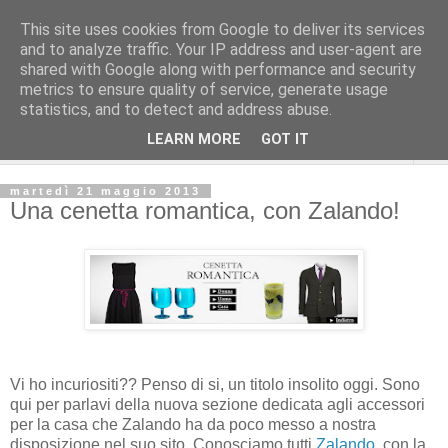
This site uses cookies from Google to deliver its services
and to analyze traffic. Your IP address and user-agent are
shared with Google along with performance and security
metrics to ensure quality of service, generate usage
statistics, and to detect and address abuse.
LEARN MORE
GOT IT
▼
martedì 21 maggio 2013
Una cenetta romantica, con Zalando!
Vi ho incuriositi?? Penso di si, un titolo insolito oggi. Sono
qui per parlavi della nuova sezione dedicata agli accessori
per la casa che Zalando ha da poco messo a nostra
disposizione nel suo sito. Conosciamo tutti
Zalando
, con la