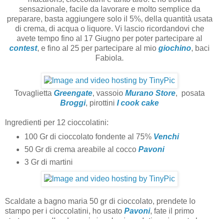
sensazionale, facile da lavorare e molto semplice da
preparare, basta aggiungere solo il 5%, della quantità usata
di crema, di acqua o liquore. Vi lascio ricordandovi che
avete tempo fino al 17 Giugno per poter partecipare al
contest
, e fino al 25 per partecipare al mio
giochino
, baci
Fabiola.
Tovaglietta
Greengate
, vassoio
Murano Store
, posata
Broggi
, pirottini
I cook cake
Ingredienti per 12 cioccolatini:
100 Gr di cioccolato fondente al 75%
Venchi
50 Gr di crema areabile al cocco
Pavoni
3 Gr di martini
Scaldate a bagno maria 50 gr di cioccolato, prendete lo
stampo per i cioccolatini, ho usato
Pavoni
, fate il primo