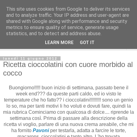
This site uses cookies from Google to deliver its services
and to analyze traffic. Your IP address and user-agent are
shared with Google along with performance and security
metrics to ensure quality of service, generate usage
statistics, and to detect and address abuse.
LEARN MORE
GOT IT
▼
lunedì 11 giugno 2012
Ricetta cioccolatini con cuore morbido al
cocco
Buongiorno!!!!! buon inizio di settimana, passato bene il
week end??? da queste parti caldo, ed io visto le
temperature che ho fatto?? i cioccolatini!!!!!!!!! sono un genio
lo so, ma per tanti motivi li ho voluti e dovuti fare, quindi la
mia rubrica Cominciamo con qualcosa di dolce.... riprende la
settimana così. Prima di passare alla descrizione della
ricetta vi voglio, parlare di una nuova crema areabile, che mi
ha fornito
Pavoni
per testarla, adatta a farcire le torte,
macarons, cioccolatini e tanto altro. L'ho trovata