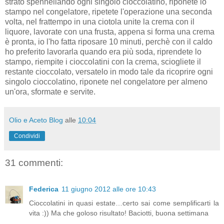
strato spennellando ogni singolo cioccolatino, riponete lo
stampo nel congelatore, ripetete l'operazione una seconda
volta, nel frattempo in una ciotola unite la crema con il
liquore, lavorate con una frusta, appena si forma una crema
è pronta, io l'ho fatta riposare 10 minuti, perchè con il caldo
ho preferito lavorarla quando era più soda, riprendete lo
stampo, riempite i cioccolatini con la crema, sciogliete il
restante cioccolato, versatelo in modo tale da ricoprire ogni
singolo cioccolatino, riponete nel congelatore per almeno
un'ora, sformate e servite.
Olio e Aceto Blog
alle
10:04
Condividi
31 commenti:
Federica
11 giugno 2012 alle ore 10:43
Cioccolatini in quasi estate…certo sai come semplificarti la
vita :)) Ma che goloso risultato! Baciotti, buona settimana