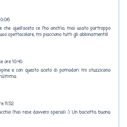
10:06
 che quell'aceto ce l'ho anch'io, mai usato purtroppo
uso spettacolare, mi piacciono tutti gli abbinamenti!!
le ore 10:40
ppine e con questo aceto di pomodori mi stuzzicano
oni,Imma
re 11:52
cchio l'hai rese davvero speciali :) Un baciotto, buona