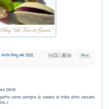
e Aceto Blog
alle
16:02
 ore 09:42
aspetto come sempre di vedere le mille altre versioni
ata ;)