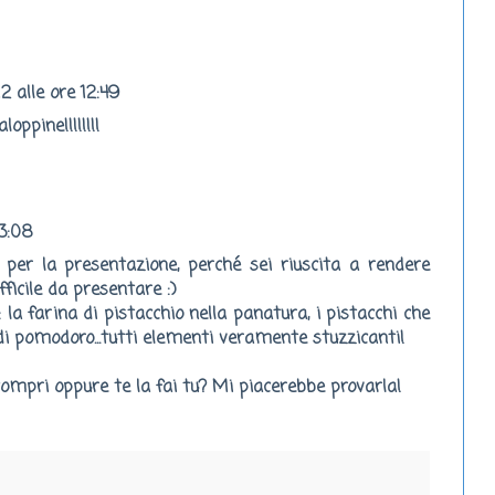
2 alle ore 12:49
oppine!!!!!!!!
13:08
per la presentazione, perché sei riuscita a rendere
fficile da presentare :)
 la farina di pistacchio nella panatura, i pistacchi che
 di pomodoro...tutti elementi veramente stuzzicanti!
a compri oppure te la fai tu? Mi piacerebbe provarla!