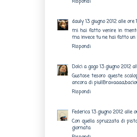
Rispondi
dauly
13 giugno 2012 alle ore 
mi hai fatto venire in mente
ma invece tu ne hai fatto un 
Rispondi
Dolci a gogo
13 giugno 2012 al
Gustose tesoro queste scalo
ancora di piu!!Bravaaaa,baci
Rispondi
Federica
13 giugno 2012 alle o
Con quella spruzzata di pista
giornata