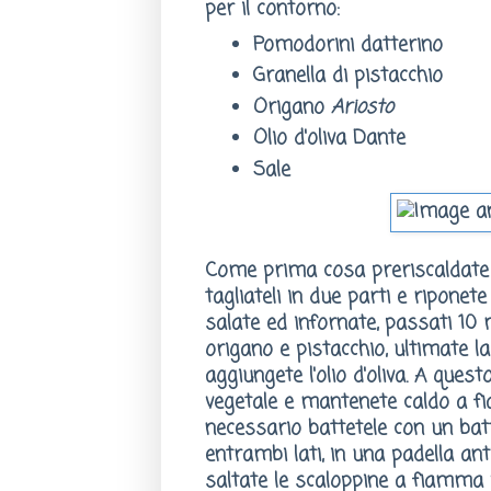
per il contorno:
Pomodorini datterino
Granella di pistacchio
Origano
Ariosto
Olio d'oliva Dante
Sale
Come prima cosa preriscaldate i
tagliateli in due parti e riponet
salate ed infornate, passati 10 
origano e pistacchio, ultimate la 
aggiungete l'olio d'oliva. A ques
vegetale e mantenete caldo a fia
necessario battetele con un batt
entrambi lati, in una padella an
saltate le scaloppine a fiamma v