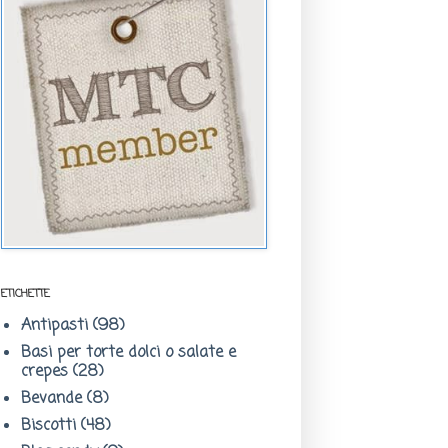
ETICHETTE
Antipasti
(98)
Basi per torte dolci o salate e
crepes
(28)
Bevande
(8)
Biscotti
(48)