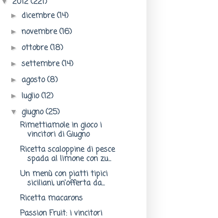
2012
(221)
▼
dicembre
(14)
►
novembre
(16)
►
ottobre
(18)
►
settembre
(14)
►
agosto
(8)
►
luglio
(12)
►
giugno
(25)
▼
Rimettiamole in gioco i
vincitori di Giugno
Ricetta scaloppine di pesce
spada al limone con zu...
Un menù con piatti tipici
siciliani, un'offerta da...
Ricetta macarons
Passion Fruit: i vincitori