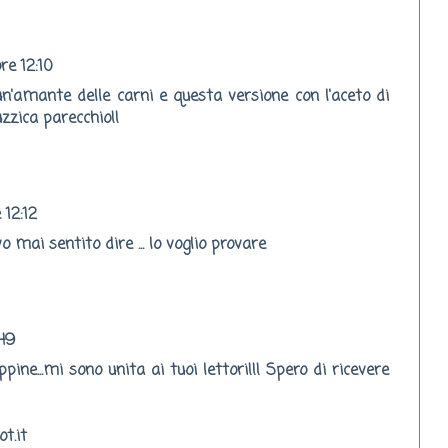
re 12:10
 un'amante delle carni e questa versione con l'aceto di
zzica parecchio!!
 12:12
 mai sentito dire ... lo voglio provare
:49
pine...mi sono unita ai tuoi lettori!!! Spero di ricevere
t.it