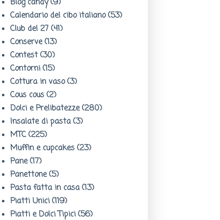
Blog candy
(9)
Calendario del cibo italiano
(53)
Club del 27
(41)
Conserve
(13)
Contest
(30)
Contorni
(15)
Cottura in vaso
(3)
Cous cous
(2)
Dolci e Prelibatezze
(280)
Insalate di pasta
(3)
MTC
(225)
Muffin e cupcakes
(23)
Pane
(17)
Panettone
(5)
Pasta fatta in casa
(13)
Piatti Unici
(119)
Piatti e Dolci Tipici
(56)