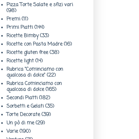
Pizza Torte Salate e sfizi vari
(98)
Premi
(11)
Primi Piatti
(144)
Ricette Bimby
(33)
Ricette con Pasta Madre
(16)
Ricette gluten free
(38)
Ricette light
(14)
Rubrica "Cominciamo con
qualcosa di dolce"
(22)
Rubrica Cominciamo con
qualcosa di dolce
(165)
Secondi Piatti
(182)
Sorbetti e Gelati
(35)
Torte Decorate
(39)
Un pò di me
(29)
Varie
(190)