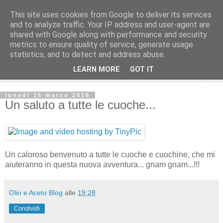
This site uses cookies from Google to deliver its services
and to analyze traffic. Your IP address and user-agent are
shared with Google along with performance and security
metrics to ensure quality of service, generate usage
statistics, and to detect and address abuse.
LEARN MORE
GOT IT
▼
lunedì 15 marzo 2010
Un saluto a tutte le cuoche...
Un caloroso benvenuto a tutte le cuoche e cuochine, che mi
aiuteranno in questa nuova avventura... gnam gnam...!!!
Olio e Aceto Blog
alle
19:28
Condividi