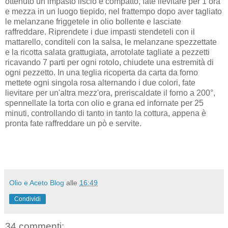
ottenuto un impasto liscio e compatto, fate lievitare per 1 ora
e mezza in un luogo tiepido, nel frattempo dopo aver tagliato
le melanzane friggetele in olio bollente e lasciate
raffreddare. Riprendete i due impasti stendeteli con il
mattarello, conditeli con la salsa, le melanzane spezzettate
e la ricotta salata grattugiata, arrotolate tagliate a pezzetti
ricavando 7 parti per ogni rotolo, chiudete una estremità di
ogni pezzetto. In una teglia ricoperta da carta da forno
mettete ogni singola rosa alternando i due colori, fate
lievitare per un'altra mezz'ora, preriscaldate il forno a 200°,
spennellate la torta con olio e grana ed infornate per 25
minuti, controllando di tanto in tanto la cottura, appena è
pronta fate raffreddare un pò e servite.
Olio e Aceto Blog
alle
16:49
Condividi
34 commenti: