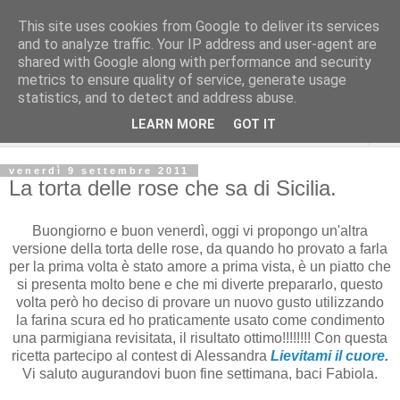
This site uses cookies from Google to deliver its services
and to analyze traffic. Your IP address and user-agent are
shared with Google along with performance and security
metrics to ensure quality of service, generate usage
statistics, and to detect and address abuse.
LEARN MORE
GOT IT
▼
venerdì 9 settembre 2011
La torta delle rose che sa di Sicilia.
Buongiorno e buon venerdì, oggi vi propongo un'altra
versione della torta delle rose, da quando ho provato a farla
per la prima volta è stato amore a prima vista, è un piatto che
si presenta molto bene e che mi diverte prepararlo, questo
volta però ho deciso di provare un nuovo gusto utilizzando
la farina scura ed ho praticamente usato come condimento
una parmigiana revisitata, il risultato ottimo!!!!!!!! Con questa
ricetta partecipo al contest di Alessandra
Lievitami il cuore
.
Vi saluto augurandovi buon fine settimana, baci Fabiola.