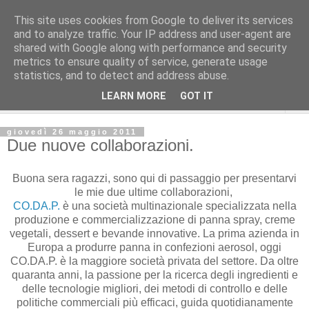
This site uses cookies from Google to deliver its services
and to analyze traffic. Your IP address and user-agent are
shared with Google along with performance and security
metrics to ensure quality of service, generate usage
statistics, and to detect and address abuse.
LEARN MORE
GOT IT
▼
giovedì 26 maggio 2011
Due nuove collaborazioni.
Buona sera ragazzi, sono qui di passaggio per presentarvi
le mie due ultime collaborazioni,
CO.DA.P.
è una società multinazionale specializzata nella
produzione e commercializzazione di panna spray, creme
vegetali, dessert e bevande innovative. La prima azienda in
Europa a produrre panna in confezioni aerosol, oggi
CO.DA.P. è la maggiore società privata del settore. Da oltre
quaranta anni, la passione per la ricerca degli ingredienti e
delle tecnologie migliori, dei metodi di controllo e delle
politiche commerciali più efficaci, guida quotidianamente