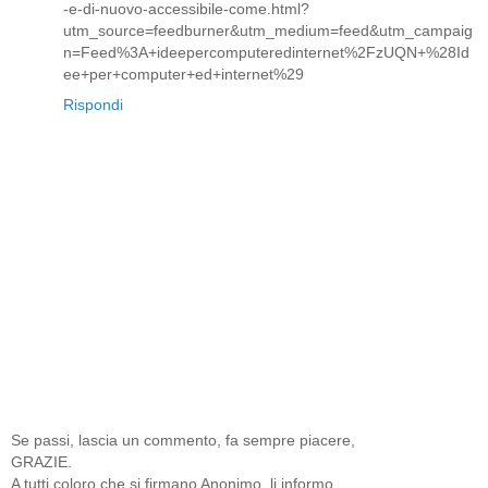
-e-di-nuovo-accessibile-come.html?
utm_source=feedburner&utm_medium=feed&utm_campaig
n=Feed%3A+ideepercomputeredinternet%2FzUQN+%28Id
ee+per+computer+ed+internet%29
Rispondi
Se passi, lascia un commento, fa sempre piacere,
GRAZIE.
A tutti coloro che si firmano Anonimo, li informo