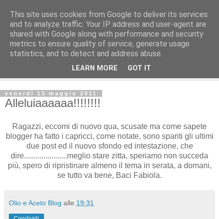
This site uses cookies from Google to deliver its services
and to analyze traffic. Your IP address and user-agent are
shared with Google along with performance and security
metrics to ensure quality of service, generate usage
statistics, and to detect and address abuse.
LEARN MORE
GOT IT
▼
venerdì 13 maggio 2011
Alleluiaaaaaa!!!!!!!!
Ragazzi, eccomi di nuovo qua, scusate ma come sapete
blogger ha fatto i capricci, come notate, sono spariti gli ultimi
due post ed il nuovo sfondo ed intestazione, che
dire......................meglio stare zitta, speriamo non succeda
più, spero di ripristinare almeno il tema in serata, a domani,
se tutto va bene, Baci Fabiola.
Olio e Aceto Blog
alle
19:31
Condividi