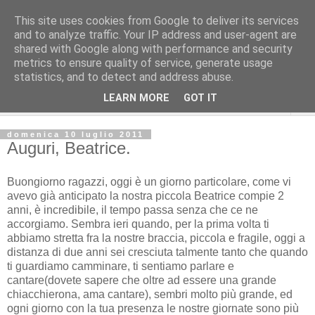
This site uses cookies from Google to deliver its services
and to analyze traffic. Your IP address and user-agent are
shared with Google along with performance and security
metrics to ensure quality of service, generate usage
statistics, and to detect and address abuse.
LEARN MORE
GOT IT
▼
domenica 10 luglio 2011
Auguri, Beatrice.
Buongiorno ragazzi, oggi è un giorno particolare, come vi
avevo già anticipato la nostra piccola Beatrice compie 2
anni, è incredibile, il tempo passa senza che ce ne
accorgiamo. Sembra ieri quando, per la prima volta ti
abbiamo stretta fra la nostre braccia, piccola e fragile, oggi a
distanza di due anni sei cresciuta talmente tanto che quando
ti guardiamo camminare, ti sentiamo parlare e
cantare(dovete sapere che oltre ad essere una grande
chiacchierona, ama cantare), sembri molto più grande, ed
ogni giorno con la tua presenza le nostre giornate sono più