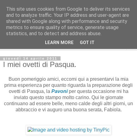
This site uses cookies from Google to deliver its services
and to analyze traffic. Your IP address and user-agent are
shared with Google along with performance and security
metrics to ensure quality of service, generate usage
statistics, and to detect and address abuse.
LEARN MORE
GOT IT
▼
giovedì 14 aprile 2011
I miei ovetti di Pasqua.
Buon pomeriggio amici, eccomi qui a presentarvi la mia
prima esperienza per quanto riguarda la preparazione degli
ovetti di Pasqua, la
Pavoni
per questa occasione mi ha
inviato questo stampo molto carino. Qui le giornate
continuano ad essere belle, meno calde degli altri giorni, un
abbraccio e vi auguro una buona serata, Fabiola.