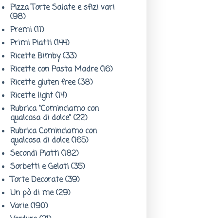
Pizza Torte Salate e sfizi vari
(98)
Premi
(11)
Primi Piatti
(144)
Ricette Bimby
(33)
Ricette con Pasta Madre
(16)
Ricette gluten free
(38)
Ricette light
(14)
Rubrica "Cominciamo con
qualcosa di dolce"
(22)
Rubrica Cominciamo con
qualcosa di dolce
(165)
Secondi Piatti
(182)
Sorbetti e Gelati
(35)
Torte Decorate
(39)
Un pò di me
(29)
Varie
(190)