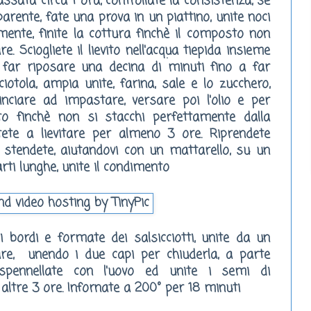
ssata circa 1 ora, controllate la consistenza, se
rente, fate una prova in un piattino, unite noci
ente, finite la cottura finchè il composto non
are.
Sciogliete il lievito nell'acqua tiepida insieme
 far riposare una decina di minuti fino a far
otola, ampia unite, farina, sale e lo zucchero,
inciare ad impastare, versare poi l'olio e per
to finchè non si stacchi perfettamente dalla
ettete a lievitare per almeno 3 ore. Riprendete
i, stendete, aiutandovi con un mattarello, su un
rti lunghe, unite il condimento
 i bordi e formate dei salsicciotti, unite da un
are, unendo i due capi per chiuderla, a parte
 spennellate con l'uovo ed unite i semi di
 altre 3 ore. Infornate a 200° per 18 minuti