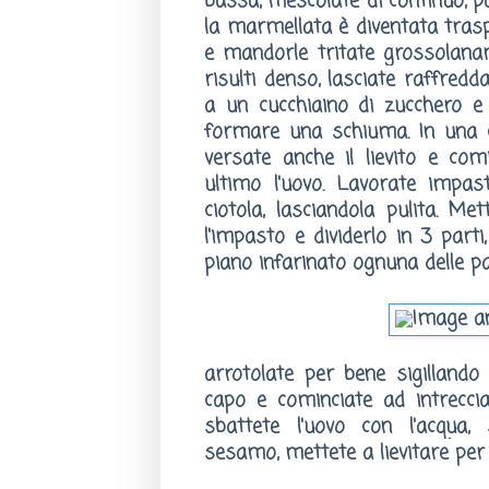
bassa, mescolate di continuo, pa
la marmellata è diventata traspa
e mandorle tritate grossolanam
risulti denso, lasciate raffredd
a un cucchiaino di zucchero e
formare una schiuma. In una ci
versate anche il lievito e com
ultimo l'uovo. Lavorate impas
ciotola, lasciandola pulita. M
l'impasto e dividerlo in 3 part
piano infarinato ognuna delle pa
arrotolate per bene
sigillando
capo e cominciate ad intrecci
sbattete l'uovo con l'acqua,
sesamo,
mettete a lievitare per