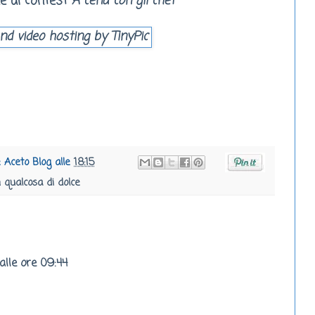
e al contest
A cena con gli chef
e Aceto Blog
alle
18:15
qualcosa di dolce
alle ore 09:44