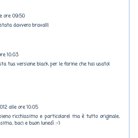
le ore 09:50
stata davvero brava!!!
ore 10:03
ta tua versione black per le farine che hai usato!
012 alle ore 10:05
pieno ricchissimo e particolare! ma è tutto originale..
sima.. baci e buon lunedì :-)