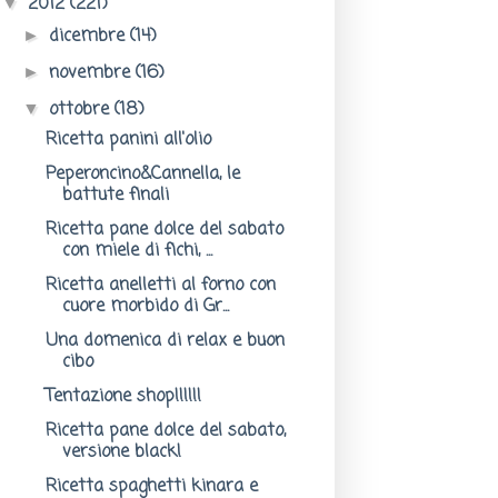
2012
(221)
▼
dicembre
(14)
►
novembre
(16)
►
ottobre
(18)
▼
Ricetta panini all'olio
Peperoncino&Cannella, le
battute finali
Ricetta pane dolce del sabato
con miele di fichi, ...
Ricetta anelletti al forno con
cuore morbido di Gr...
Una domenica di relax e buon
cibo
Tentazione shop!!!!!!
Ricetta pane dolce del sabato,
versione black!
Ricetta spaghetti kinara e