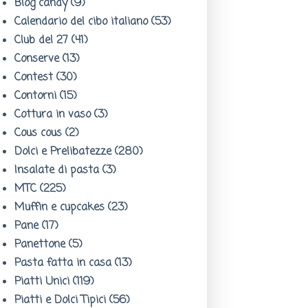
Blog candy
(9)
Calendario del cibo italiano
(53)
Club del 27
(41)
Conserve
(13)
Contest
(30)
Contorni
(15)
Cottura in vaso
(3)
Cous cous
(2)
Dolci e Prelibatezze
(280)
Insalate di pasta
(3)
MTC
(225)
Muffin e cupcakes
(23)
Pane
(17)
Panettone
(5)
Pasta fatta in casa
(13)
Piatti Unici
(119)
Piatti e Dolci Tipici
(56)