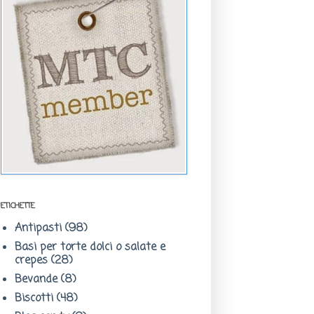
ETICHETTE
Antipasti
(98)
Basi per torte dolci o salate e
crepes
(28)
Bevande
(8)
Biscotti
(48)