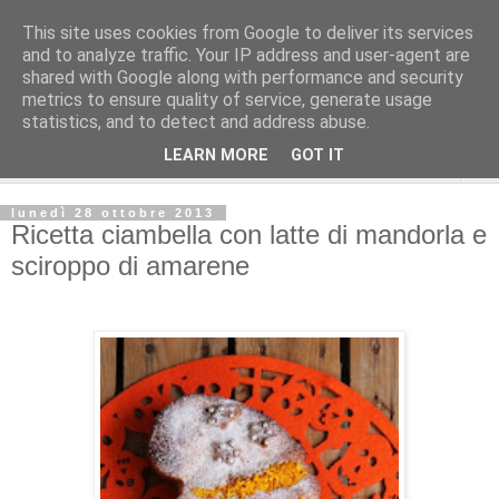
This site uses cookies from Google to deliver its services
and to analyze traffic. Your IP address and user-agent are
shared with Google along with performance and security
metrics to ensure quality of service, generate usage
statistics, and to detect and address abuse.
LEARN MORE
GOT IT
▼
lunedì 28 ottobre 2013
Ricetta ciambella con latte di mandorla e
sciroppo di amarene