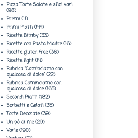
Pizza Torte Salate e sfizi vari
(98)
Premi
(11)
Primi Piatti
(144)
Ricette Bimby
(33)
Ricette con Pasta Madre
(16)
Ricette gluten free
(38)
Ricette light
(14)
Rubrica "Cominciamo con
qualcosa di dolce"
(22)
Rubrica Cominciamo con
qualcosa di dolce
(165)
Secondi Piatti
(182)
Sorbetti e Gelati
(35)
Torte Decorate
(39)
Un pò di me
(29)
Varie
(190)