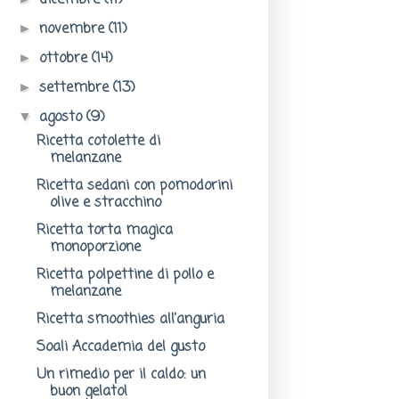
dicembre
(11)
novembre
(11)
►
ottobre
(14)
►
settembre
(13)
►
agosto
(9)
▼
Ricetta cotolette di
melanzane
Ricetta sedani con pomodorini
olive e stracchino
Ricetta torta magica
monoporzione
Ricetta polpettine di pollo e
melanzane
Ricetta smoothies all'anguria
Soali Accademia del gusto
Un rimedio per il caldo: un
buon gelato!