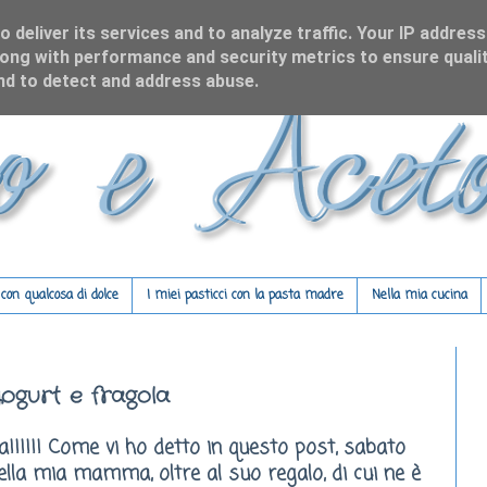
 deliver its services and to analyze traffic. Your IP address
ong with performance and security metrics to ensure qualit
and to detect and address abuse.
on qualcosa di dolce
I miei pasticci con la pasta madre
Nella mia cucina
ogurt e fragola
!!!!!! Come vi ho detto in questo
post
, sabato
lla mia mamma, oltre al suo regalo, di cui ne è