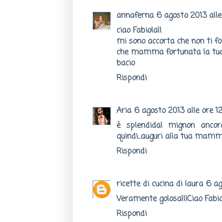
annaferna
6 agosto 2013 alle
ciao Fabiola!!
mi sono accorta che non ti f
che mamma fortunata la tua
bacio
Rispondi
Aria
6 agosto 2013 alle ore 12
è splendida! mignon ancor
quindi...auguri alla tua mam
Rispondi
ricette di cucina di laura
6 ag
Veramente golosa!!!Ciao Fabi
Rispondi