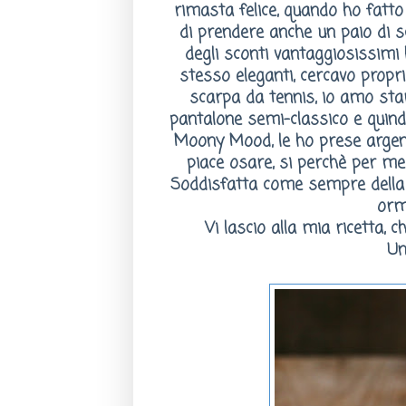
rimasta felice, quando ho fatto 
di prendere anche un paio di
s
degli sconti vantaggiosissimi
stesso eleganti, cercavo propr
scarpa da tennis, io amo sta
pantalone semi-classico e quindi
Moony Mood
, le ho prese arge
piace osare, si perchè per me
Soddisfatta come sempre della 
orma
Vi lascio alla mia ricetta, c
Un