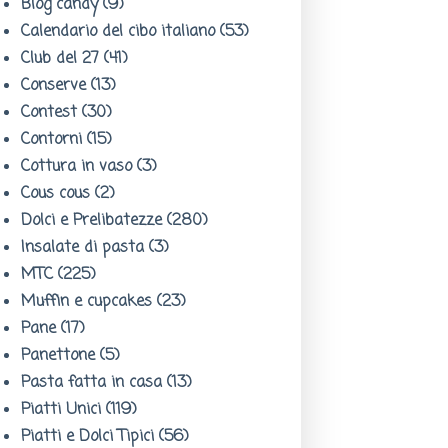
Blog candy
(9)
Calendario del cibo italiano
(53)
Club del 27
(41)
Conserve
(13)
Contest
(30)
Contorni
(15)
Cottura in vaso
(3)
Cous cous
(2)
Dolci e Prelibatezze
(280)
Insalate di pasta
(3)
MTC
(225)
Muffin e cupcakes
(23)
Pane
(17)
Panettone
(5)
Pasta fatta in casa
(13)
Piatti Unici
(119)
Piatti e Dolci Tipici
(56)