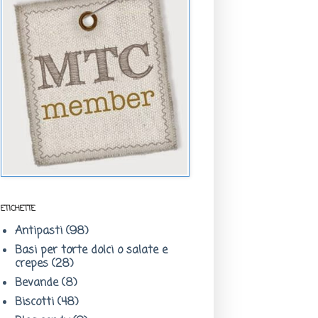
ETICHETTE
Antipasti
(98)
Basi per torte dolci o salate e
crepes
(28)
Bevande
(8)
Biscotti
(48)