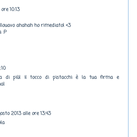
 ore 10:13
ollouavo ahahah ho rimediato! <3
 :P
:10
a di più! il tocco di pistacchi è la tua firma e
ma!
osto 2013 alle ore 13:43
ola