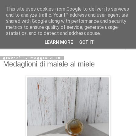
This site uses cookies from Google to deliver its services
and to analyze traffic. Your IP address and user-agent are
shared with Google along with performance and security
metrics to ensure quality of service, generate usage
statistics, and to detect and address abuse.
LEARN MORE
GOT IT
▼
giovedì 17 maggio 2018
Medaglioni di maiale al miele