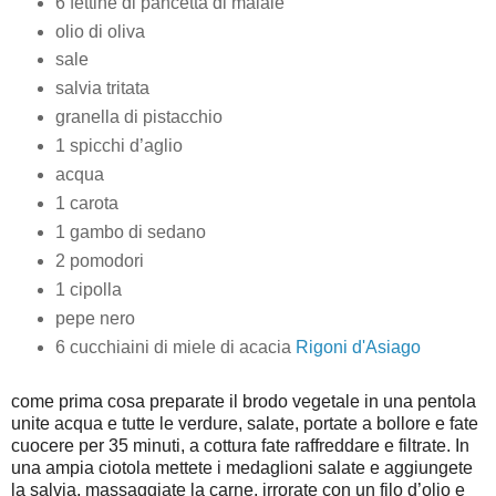
6 fettine di pancetta di maiale
olio di oliva
sale
salvia tritata
granella di pistacchio
1 spicchi d’aglio
acqua
1 carota
1 gambo di sedano
2 pomodori
1 cipolla
pepe nero
6 cucchiaini di miele di acacia
Rigoni d'Asiago
come prima cosa preparate il brodo vegetale in una pentola
unite acqua e tutte le verdure, salate, portate a bollore e fate
cuocere per 35 minuti, a cottura fate raffreddare e filtrate. In
una ampia ciotola mettete i medaglioni salate e aggiungete
la salvia, massaggiate la carne, irrorate con un filo d’olio e