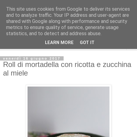
This site uses cookies from Google to deliver its services
and to analyze traffic. Your IP address and user-agent are
shared with Google along with performance and security
metrics to ensure quality of service, generate usage
statistics, and to detect and address abuse.
LEARN MORE
GOT IT
▼
venerdì 16 giugno 2017
Roll di mortadella con ricotta e zucchina
al miele